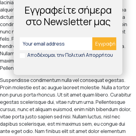
lacinia. Vivamus maximus libero at vehicula pretium. Sed
Εγγραφείτε σήμερα
aliquet interdum velit et hendrerit. In hac habitasse platea
dictumst. Morbi quam nibh, suscipit nec lorem vel, viverra
στο Newsletter μας
condimentum nisl. Nunc efficitur auctor nisi in mattis. Proin
nunc nibh, consequat malesuada eros at, varius tincidunt
felis. Pellentesque tellus orci, ullamcorper non arcu at,
hendrerit iaculis tortor. Curabitur rhoncus sagittis lacinia.
Nullam rhoncus a metus et dictum. Aliquam neque nibh,
Αποδέχομαι την Πολιτική Απορρήτου
maximus quis sollicitudin quis, venenatis ut nunc.
Pellentesque id eros non purus pulvinar consectetur.
Suspendisse condimentum nulla vel consequat egestas.
Proin molestie est ac augue laoreet molestie. Nulla a tortor
non purus porta rhoncus. Ut sit amet quam libero. Curabitur
egestas scelerisque dui, vitae rutrum urna. Pellentesque
cursus, nunc et aliquam euismod, enim nibh bibendum dolor,
vitae porta justo sapien sed nisi. Nullam luctus, nisl nec
dapibus scelerisque, est mi maximus sem, eu congue dui
ante eget odio. Nam finibus elit sit amet dolor elementum