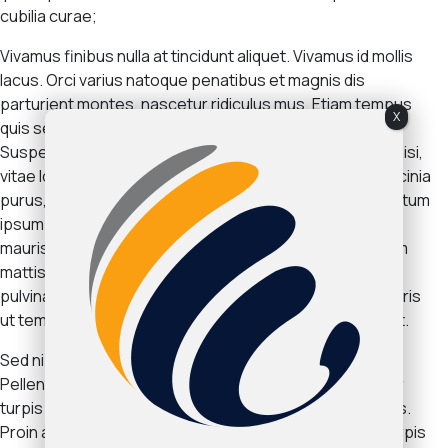
cubilia curae;
Vivamus finibus nulla at tincidunt aliquet. Vivamus id mollis
lacus. Orci varius natoque penatibus et magnis dis
parturient montes, nascetur ridiculus mus. Etiam tempus
X
quis sem a lobortis. Nunc ultricies at velit ut accumsan.
Suspendisse a semper libero. Etiam ullamcorper nunc nisi,
vitae lobortis orci venenatis vitae. Phasellus eleifend lacinia
purus, sed fermentum lacus volutpat in. Cras condimentum
ipsum augue, eget mattis orci consequat ut. Nullam ut
mauris tortor. Curabitur rhoncus convallis rutrum. Nullam
mattis vulputate lectus, in venenatis metus. Phasellus
pulvinar ex eu sapien pretium finibus. Sed maximus mauris
ut tempor commodo. Vivamus semper suscipit placerat.
Sed nibh ligula, fringilla a velit a, sodales suscipit risus.
Pellentesque eleifend, lectus at euismod suscipit, dolor
turpis placerat orci, ut malesuada dolor ligula eget tellus.
Proin accumsan leo in massa fermentum, et dapibus turpis