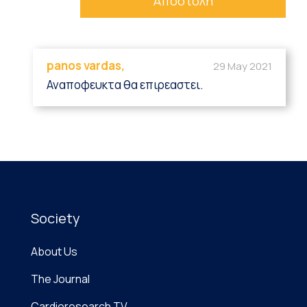
panos vardas,
29 May 2021
Αναποφευκτα θα επιρεαστει.
Society
About Us
The Journal
Cardioresearch TV