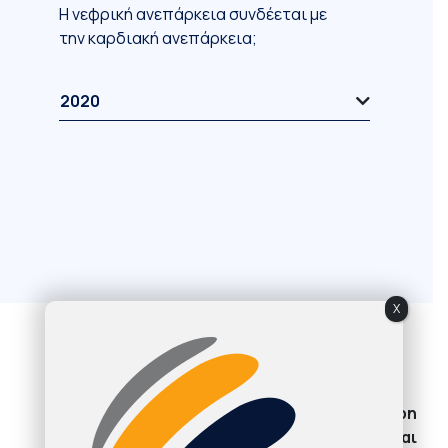
Η νεφρική ανεπάρκεια συνδέεται με
την καρδιακή ανεπάρκεια;
2020
X
Αγαπητοί Συνάδελφοι,
Η ανταλλαγή απόψεων και η ελεύθερη
έκφραση της γνώμης σας, είναι