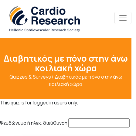
Διαβητικός με πόνο στην άνω
κοιλιακή χώρα
Quizzes & Surveys
Διαβητικός με πόνο στην άνω
κοιλιακή χώρα
This quiz is for logged in users only.
Ψευδώνυμο ή ηλεκ. διεύθυνση