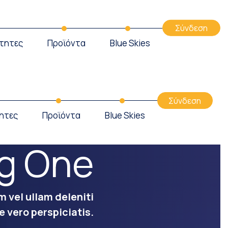
Σύνδεση
τητες
Προϊόντα
Blue Skies
Σύνδεση
ητες
Προϊόντα
Blue Skies
g One
m vel ullam deleniti
e vero perspiciatis.