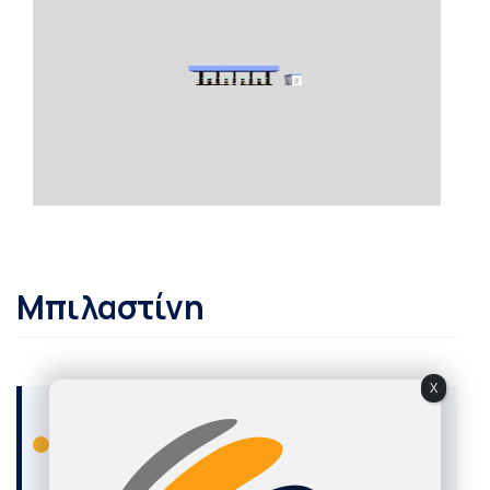
Μπιλαστίνη
X
18 ΔΕΚΕΜΒΡΊΟΥ, 2020
Φαρμακευτική Αντιμετώπιση της
Χρόνιας Κνίδωσης -duplicated
Τεχνητή καρδιά αντί για μεταμόσχευση Η