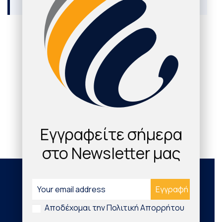
τεχνητή καρδιά λύνει οριστικά το τεράστιο
πρόβλημα των καρδιακών μεταμοσχεύσεων
εξαιτίας της έλλειψης μοσχευμάτων. Κατά τη
διάρκεια συνέντευξης Τύπου της Εταιρείας
Μελέτης και Έρευνας Καρδιακής Ανεπάρκειας,
Περισσότερα
στο πλαίσιο του 15ου Πανελλήνιου Συνεδρίου
της τονίστηκε ότι η πλήρως εμφυτεύσιμη
τεχνητή καρδιά δίνει μεγάλες ελπίδες. «Η
τεχνητή καρδιά δοκιμάσθηκε πρόσφατα με [...]
Εγγραφείτε σήμερα
στο Newsletter μας
Society
Αποδέχομαι την Πολιτική Απορρήτου