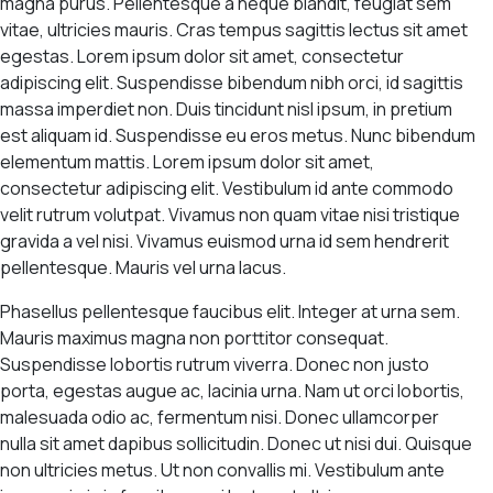
magna purus. Pellentesque a neque blandit, feugiat sem
vitae, ultricies mauris. Cras tempus sagittis lectus sit amet
egestas. Lorem ipsum dolor sit amet, consectetur
adipiscing elit. Suspendisse bibendum nibh orci, id sagittis
massa imperdiet non. Duis tincidunt nisl ipsum, in pretium
est aliquam id. Suspendisse eu eros metus. Nunc bibendum
elementum mattis. Lorem ipsum dolor sit amet,
consectetur adipiscing elit. Vestibulum id ante commodo
velit rutrum volutpat. Vivamus non quam vitae nisi tristique
gravida a vel nisi. Vivamus euismod urna id sem hendrerit
pellentesque. Mauris vel urna lacus.
Phasellus pellentesque faucibus elit. Integer at urna sem.
Mauris maximus magna non porttitor consequat.
Suspendisse lobortis rutrum viverra. Donec non justo
porta, egestas augue ac, lacinia urna. Nam ut orci lobortis,
malesuada odio ac, fermentum nisi. Donec ullamcorper
nulla sit amet dapibus sollicitudin. Donec ut nisi dui. Quisque
non ultricies metus. Ut non convallis mi. Vestibulum ante