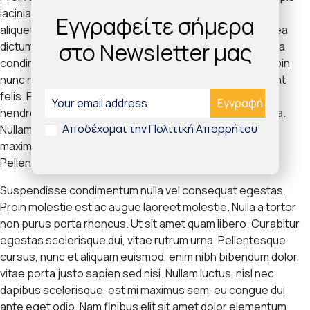
lacinia. Vivamus maximus libero at vehicula pretium. Sed
Εγγραφείτε σήμερα
aliquet interdum velit et hendrerit. In hac habitasse platea
στο Newsletter μας
dictumst. Morbi quam nibh, suscipit nec lorem vel, viverra
condimentum nisl. Nunc efficitur auctor nisi in mattis. Proin
nunc nibh, consequat malesuada eros at, varius tincidunt
felis. Pellentesque tellus orci, ullamcorper non arcu at,
hendrerit iaculis tortor. Curabitur rhoncus sagittis lacinia.
Αποδέχομαι την Πολιτική Απορρήτου
Nullam rhoncus a metus et dictum. Aliquam neque nibh,
maximus quis sollicitudin quis, venenatis ut nunc.
Pellentesque id eros non purus pulvinar consectetur.
Suspendisse condimentum nulla vel consequat egestas.
Proin molestie est ac augue laoreet molestie. Nulla a tortor
non purus porta rhoncus. Ut sit amet quam libero. Curabitur
egestas scelerisque dui, vitae rutrum urna. Pellentesque
cursus, nunc et aliquam euismod, enim nibh bibendum dolor,
vitae porta justo sapien sed nisi. Nullam luctus, nisl nec
dapibus scelerisque, est mi maximus sem, eu congue dui
ante eget odio. Nam finibus elit sit amet dolor elementum