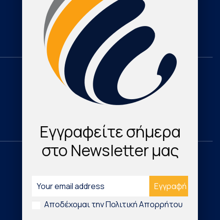
Cardioresearch TV
Contact
Domestic
Research & Publications
Cardio Map Greece
Εγγραφείτε σήμερα
στο Newsletter μας
International
Νέα Τεχνολογικά Προϊόντα
Αποδέχομαι την Πολιτική Απορρήτου
Digital Health & Innovation