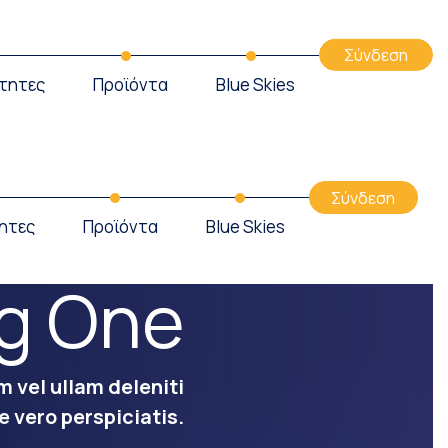
Σύνδεση
τητες
Προϊόντα
Blue Skies
Σύνδεση
ητες
Προϊόντα
Blue Skies
g One
m vel ullam deleniti
e vero perspiciatis.