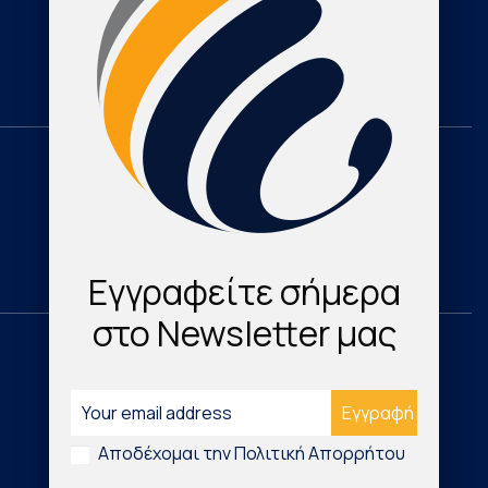
Cardioresearch TV
Contact
Domestic
Research & Publications
Cardio Map Greece
Εγγραφείτε σήμερα
στο Newsletter μας
International
Νέα Τεχνολογικά Προϊόντα
Αποδέχομαι την Πολιτική Απορρήτου
Digital Health & Innovation