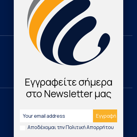
Cardioresearch TV
Contact
Domestic
Research & Publications
Cardio Map Greece
Εγγραφείτε σήμερα
στο Newsletter μας
International
Νέα Τεχνολογικά Προϊόντα
Αποδέχομαι την Πολιτική Απορρήτου
Digital Health & Innovation