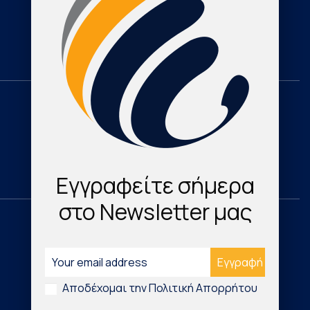
Cardioresearch TV
Contact
Domestic
Research & Publications
Cardio Map Greece
Εγγραφείτε σήμερα
στο Newsletter μας
International
Νέα Τεχνολογικά Προϊόντα
Αποδέχομαι την Πολιτική Απορρήτου
Digital Health & Innovation