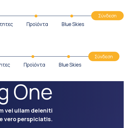
Σύνδεση
τητες
Προϊόντα
Blue Skies
Σύνδεση
ητες
Προϊόντα
Blue Skies
g One
m vel ullam deleniti
e vero perspiciatis.