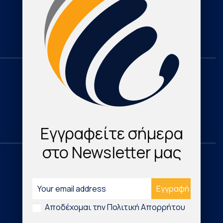
Cardioresearch TV
Contact
Domestic
Research & Publications
Cardio Map Greece
Εγγραφείτε σήμερα
στο Newsletter μας
International
Νέα Τεχνολογικά Προϊόντα
Αποδέχομαι την Πολιτική Απορρήτου
Digital Health & Innovation