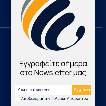
Cardioresearch TV
Contact
Domestic
Research & Publications
Cardio Map Greece
Εγγραφείτε σήμερα
στο Newsletter μας
International
Νέα Τεχνολογικά Προϊόντα
Αποδέχομαι την Πολιτική Απορρήτου
Digital Health & Innovation