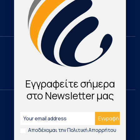
Cardioresearch TV
Contact
Domestic
Research & Publications
Cardio Map Greece
Εγγραφείτε σήμερα
στο Newsletter μας
International
Νέα Τεχνολογικά Προϊόντα
Αποδέχομαι την Πολιτική Απορρήτου
Digital Health & Innovation