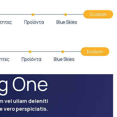
Σύνδεση
τητες
Προϊόντα
Blue Skies
Σύνδεση
ητες
Προϊόντα
Blue Skies
g One
m vel ullam deleniti
e vero perspiciatis.