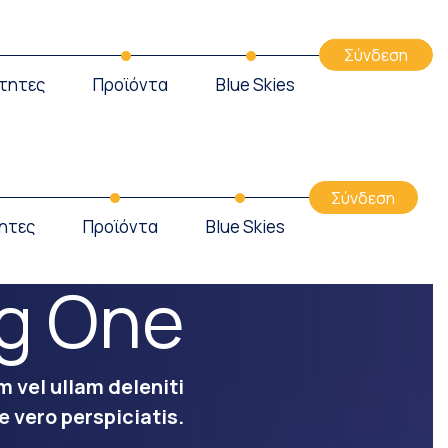
Σύνδεση
τητες
Προϊόντα
Blue Skies
Σύνδεση
ητες
Προϊόντα
Blue Skies
g One
m vel ullam deleniti
e vero perspiciatis.