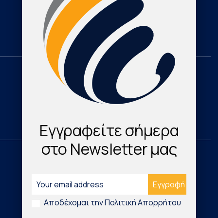
Cardioresearch TV
Contact
Domestic
Research & Publications
Cardio Map Greece
Εγγραφείτε σήμερα
στο Newsletter μας
International
Νέα Τεχνολογικά Προϊόντα
Αποδέχομαι την Πολιτική Απορρήτου
Digital Health & Innovation